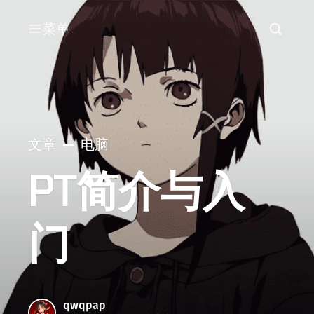
菜单
文章
电脑
PT简介与入
门
qwqpap