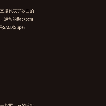
率直接代表了歌曲的
常的flac/pcm
CD(Super
，一坨屎。有的哈批