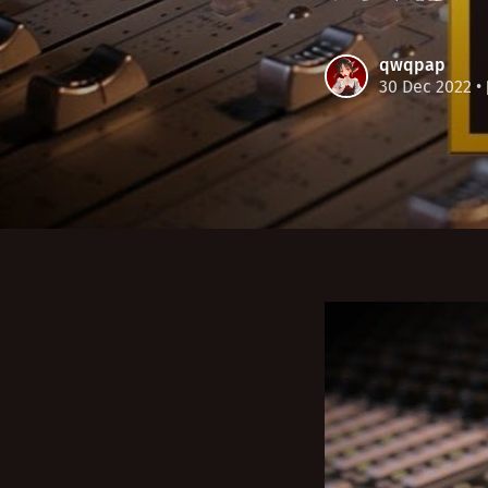
qwqpap
30 Dec 2022
•