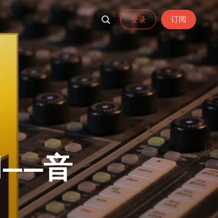
订阅
登录
)——音