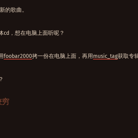
新的歌曲。
体cd，想在电脑上面听呢？
用
foobar2000
拷一份在电脑上面，再用
music_tag
获取专
？
较穷