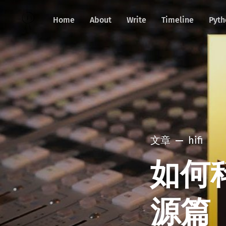
Home
About
Write
Timeline
Pyth
文章
hifi
如何科
源篇