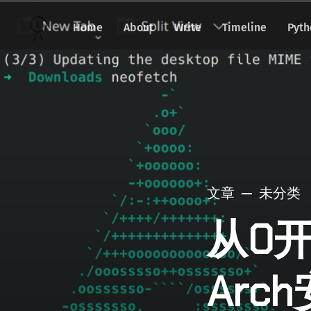
Home
About
Write
Timeline
Pyth
文章
未分类
从0开
Arc