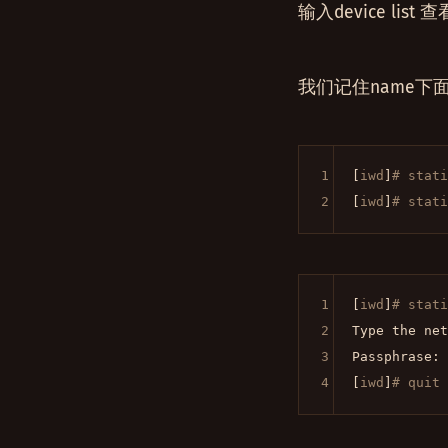
输入device li
我们记住name下
1
[
iwd
]
# sta
2
[
iwd
]
# sta
1
[
iwd
]
# sta
2
Type the net
3
Passphrase: 
4
[
iwd
]
# qui