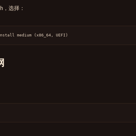
ch，选择：
nstall medium (x86_64, UEFI)
网