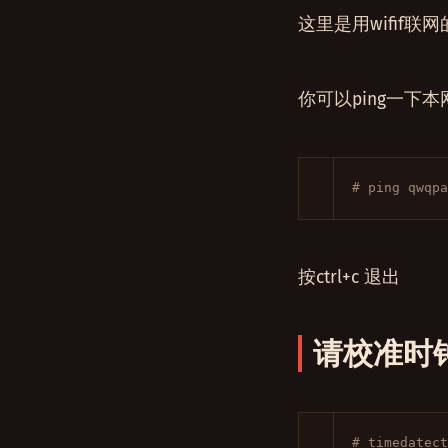
这里是用wifif
你可以ping一下
# ping qwqpa
按ctrl+c 退出
请校准时
# timedatect