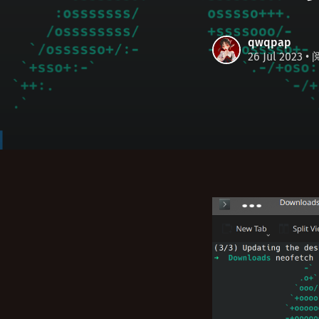
qwqpap
26 Jul 2023
•